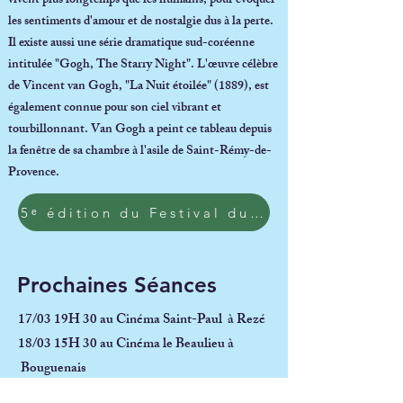
vivent plus longtemps que les humains, pour évoquer
les sentiments d'amour et de nostalgie dus à la perte.
Il existe aussi une série dramatique sud-coréenne
intitulée "Gogh, The Starry Night". L'œuvre célèbre
de Vincent van Gogh, "La Nuit étoilée" (1889), est
également connue pour son ciel vibrant et
tourbillonnant. Van Gogh a peint ce tableau depuis
la fenêtre de sa chambre à l'asile de Saint-Rémy-de-
Provence.
5ᵉ édition du Festival du Film Coréen NANTCO
Prochaines Séances
17/03 19H 30 au
Cinéma Saint-Paul
à
Rezé
18/03 15H 30 au Cinéma le Beaulieu à
Bouguenais
22/03 15H 30 au
Cinéma le cinématographe