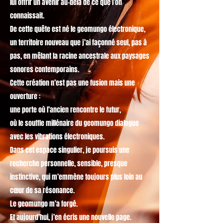
lui offrir un avenir au-delà de ce que l’on
connaissait.
De cette quête est né le geomungo électronique,
un territoire nouveau que j’ai façonné seul, pas à
pas, en mêlant la racine ancestrale aux paysages
sonores contemporains.
Cette création n’est pas une fusion mais une
ouverture :
une porte où l’ancien rencontre le futur,
où le souffle millénaire du geomungo dialogue
avec les vibrations électroniques.
Dans cet espace singulier, je poursuis une
recherche personnelle, sensible, presque
instinctive, qui m’emmène toujours plus loin au
cœur de sa résonance.
Le geomungo m’a forgé.
Et aujourd’hui, j’en écris une nouvelle page.