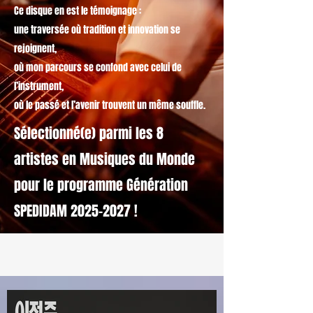
Ce disque en est le témoignage :
une traversée où tradition et innovation se
rejoignent,
où mon parcours se confond avec celui de
l’instrument,
où le passé et l’avenir trouvent un même souffle.
Sélectionné(e) parmi les 8
artistes en Musiques du Monde
pour le programme Génération
SPEDIDAM
2025-2027
!