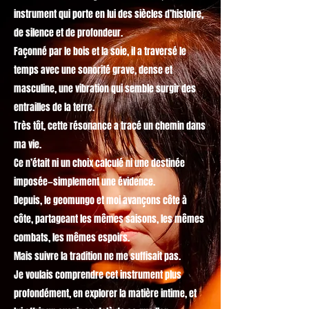
instrument qui porte en lui des siècles d’histoire,
de silence et de profondeur.
Façonné par le bois et la soie, il a traversé le
temps avec une sonorité grave, dense et
masculine, une vibration qui semble surgir des
entrailles de la terre.
Très tôt, cette résonance a tracé un chemin dans
ma vie.
Ce n’était ni un choix calculé ni une destinée
imposée—simplement une évidence.
Depuis, le geomungo et moi avançons côte à
côte, partageant les mêmes saisons, les mêmes
combats, les mêmes espoirs.
Mais suivre la tradition ne me suffisait pas.
Je voulais comprendre cet instrument plus
profondément, en explorer la matière intime, et